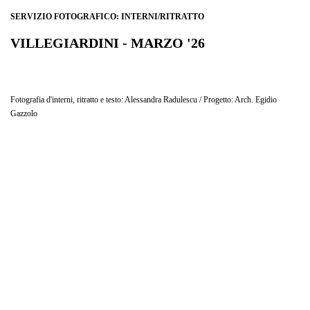
SERVIZIO FOTOGRAFICO: INTERNI/RITRATTO
VILLEGIARDINI - MARZO '26
A CASA DI - "OMAGGIO A GENOVA"
Fotografia d'interni, ritratto e testo: Alessandra Radulescu / Progetto: Arch. Egidio
Gazzolo
L’architetto Egidio Gazzolo ci apre le porte della sua dimora, un appartamento dallo stile
classico a Genova. Abituati ad ammirare i suoi progetti contemporanei, questa volta
entriamo in un ambiente colmo di storia, dove si percepisce il suo profondo amore verso
l’arte e verso tutto ciò che è espressione di un vissuto.
Realizzare il servizio fotografico di interni per questa pubblicazione è stata per me
un’esperienza significativa, non solo dal punto di vista professionale ma anche
personale. Attraverso le mie fotografie vi accompagno passo dopo passo in ogni spazio,
per svelarvi le storie che custodisce.