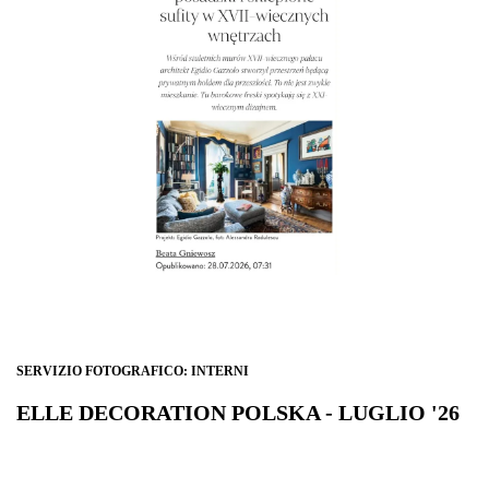
SERVIZIO FOTOGRAFICO: INTERNI
ELLE DECORATION POLSKA - LUGLIO '26
Tak mieszka się w zabytkowym pałacu w Ligurii. Historyczne drzwi, marmurowe
posadzki i sklepione sufity w XVII-wiecznych wnętrzach