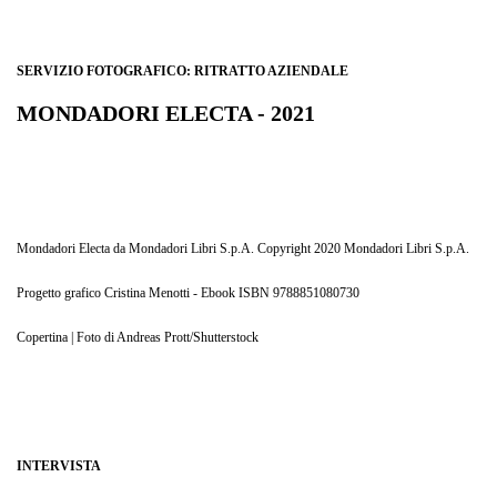
SERVIZIO FOTOGRAFICO: RITRATTO AZIENDALE
MONDADORI ELECTA - 2021
LIBRO 'CRESCITA PATRIMONIALE' di Giuseppe Gatti.
CAPITOLO 13. "LA QUALITÀ' NASCE DAI DETTAGLI", pag. 114
Mondadori Electa da Mondadori Libri S.p.A. Copyright 2020 Mondadori Libri S.p.A.
Progetto grafico Cristina Menotti - Ebook ISBN 9788851080730
Copertina | Foto di Andreas Prott/Shutterstock
INTERVISTA