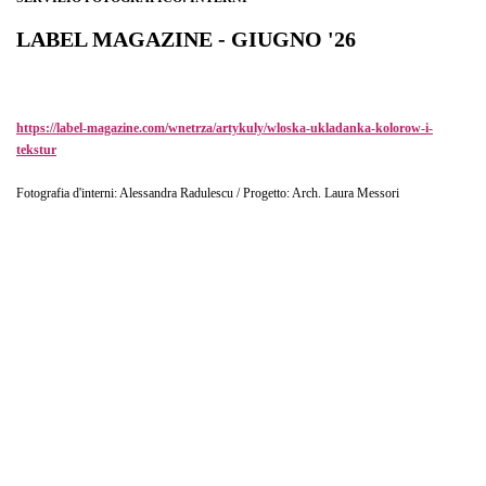
LABEL MAGAZINE - GIUGNO '26
Włoska układanka kolorów i tekstur
https://label-magazine.com/wnetrza/artykuly/wloska-ukladanka-kolorow-i-
tekstur
Fotografia d'interni: Alessandra Radulescu / Progetto: Arch. Laura Messori
E' con grande gioia che annuncio la pubblicazione del mio servizio fotografico sulla
prestigiosa rivista polacca di architettura Label Magazine! L'articolo è dedicato
all'appartamento contemporaneo progettato dall'Arch. Laura Messori nel cuore di
Genova.
I am delighted to share that my photoshoot has been featured in the renowned Polish
architecture magazine Label Magazine! The article shows a contemporary apartment
by architect Laura Messori in the heart of Genoa.